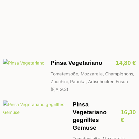
Pinsa Vegetariano
14,80 €
Tomatensoße, Mozzarella, Champignons,
Zucchini, Paprika, Artischocken Frisch
(F,A,G,3)
Pinsa
Vegetariano
16,30
gegrilltes
€
Gemüse
Tomatensoße, Mozzarella,