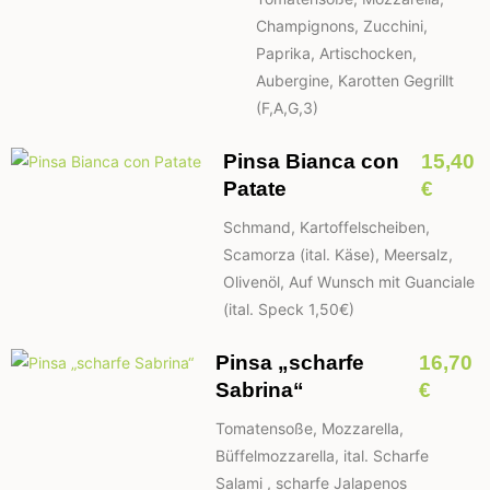
Champignons, Zucchini,
Paprika, Artischocken,
Aubergine, Karotten Gegrillt
(F,A,G,3)
Pinsa Bianca con
15,40
Patate
€
Schmand, Kartoffelscheiben,
Scamorza (ital. Käse), Meersalz,
Olivenöl, Auf Wunsch mit Guanciale
(ital. Speck 1,50€)
Pinsa „scharfe
16,70
Sabrina“
€
Tomatensoße, Mozzarella,
Büffelmozzarella, ital. Scharfe
Salami , scharfe Jalapenos